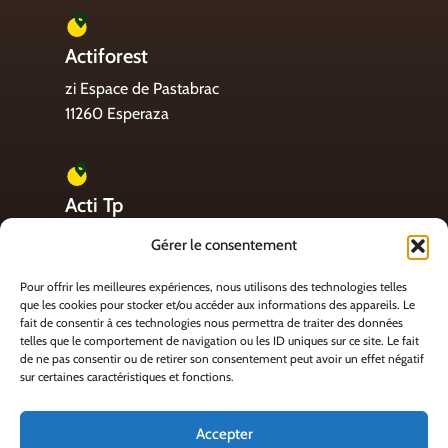
Actiforest
zi Espace de Pastabrac
11260 Esperaza
Acti Tp
4 rue Pierre Fernat
Gérer le consentement
11200 Lézignan Corbières
Pour offrir les meilleures expériences, nous utilisons des technologies telles
que les cookies pour stocker et/ou accéder aux informations des appareils. Le
fait de consentir à ces technologies nous permettra de traiter des données
telles que le comportement de navigation ou les ID uniques sur ce site. Le fait
Acti Energie
de ne pas consentir ou de retirer son consentement peut avoir un effet négatif
sur certaines caractéristiques et fonctions.
Zi de Batipole
St Martin de Villerglan
Accepter