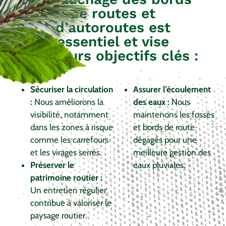
de routes et
d’autoroutes est
essentiel et vise
plusieurs objectifs clés :
Sécuriser la circulation
Assurer l’écoulement
:
Nous améliorons la
des eaux :
Nous
visibilité, notamment
maintenons les fossés
dans les zones à risque
et bords de route
comme les carrefours
dégagés pour une
et les virages serrés.
meilleure gestion des
Préserver le
eaux pluviales.
patrimoine routier :
Un entretien régulier
contribue à valoriser le
paysage routier.